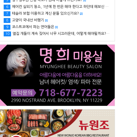
영구영주권 진행 속도가 원래 이렇게 느린가요?
5
[1]
7
맨하탄
1
에어컨 실외기 청소, 1년에 한 번은 해야 한다고 하던데 해보신 분 있으세요?
6
[1]
테슬라 보험 이용하고 계신 분들 있으신가요?
7
[2]
8
송금
고양이 국내선 비행기
8
[1]
코스트코에서 파는 연어들은
9
[1]
9
라이프
옆집 개들이 계속 짖어서 너무 시끄러운데, 어떻게 해야될까요? ㅠㅠ
10
[1]
10
ZELLE
1
돌