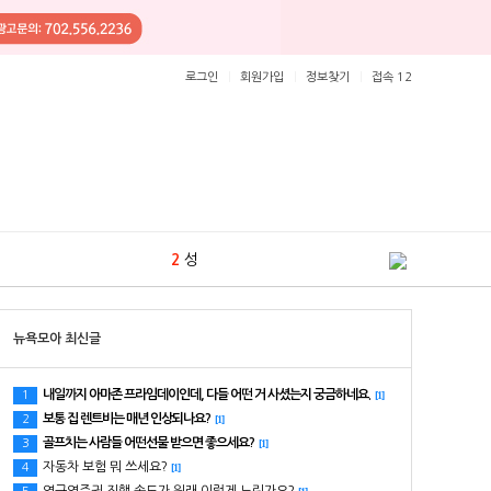
로그인
회원가입
정보찾기
접속 12
2
성
사이트 개인정보처리방침
3
시큐
뉴욕모아 최신글
4
건강
1
내일까지 아마존 프라임데이인데, 다들 어떤 거 사셨는지 궁금하네요.
1
[1]
5
리얼
1
보통 집 렌트비는 매년 인상되나요?
2
[1]
골프치는 사람들 어떤선물 받으면 좋으세요?
3
[1]
6
보험
4
자동차 보험 뭐 쓰세요?
4
[1]