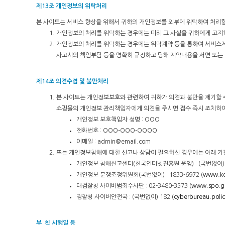
제13조 개인정보의 위탁처리
본 사이트는 서비스 향상을 위해서 귀하의 개인정보를 외부에 위탁하여 처리할
개인정보의 처리를 위탁하는 경우에는 미리 그 사실을 귀하에게 고지
개인정보의 처리를 위탁하는 경우에는 위탁계약 등을 통하여 서비스제
사고시의 책임부담 등을 명확히 규정하고 당해 계약내용을 서면 또는
제14조 의견수렴 및 불만처리
본 사이트는 개인정보보호와 관련하여 귀하가 의견과 불만을 제기할 수
쇼핑몰의 개인정보 관리책임자에게 의견을 주시면 접수 즉시 조치하여
개인정보 보호책임자 성명 : OOO
전화번호 : OOO-OOO-OOOO
이메일 : admin@email.com
또는 개인정보침해에 대한 신고나 상담이 필요하신 경우에는 아래 기
개인정보 침해신고센터(한국인터넷진흥원 운영) : (국번없이) 1
개인정보 분쟁조정위원회(국번없이) : 1833-6972 (
www.ko
대검찰청 사이버범죄수사단 : 02-3480-3573 (
www.spo.go
경찰청 사이버안전국 : (국번없이) 182 (
cyberbureau.polic
부 칙 시행일 등