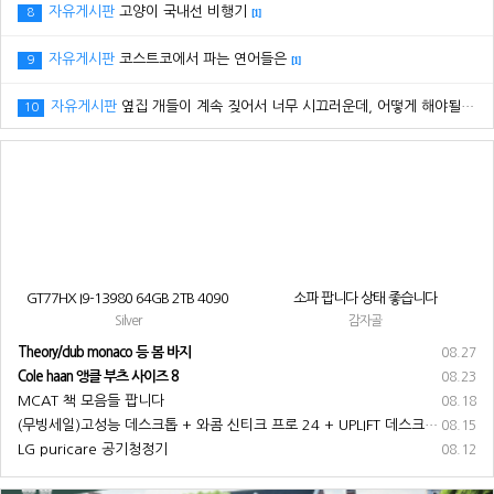
자유게시판
고양이 국내선 비행기
8
[1]
자유게시판
코스트코에서 파는 연어들은
9
[1]
자유게시판
옆집 개들이 계속 짖어서 너무 시끄러운데, 어떻게 해야될까요? ㅠㅠ
10
GT77HX I9-13980 64GB 2TB 4090
소파 팝니다 상태 좋습니다
Silver
감자골
Theory/club monaco 등 봄 바지
08.27
Cole haan 앵클 부츠 사이즈 8
08.23
MCAT 책 모음들 팝니다
08.18
(무빙세일)고성능 데스크톱 + 와콤 신티크 프로 24 + UPLIFT 데스크 + 기타 부속품 전부 팝니다
08.15
LG puricare 공기청정기
08.12