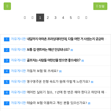
정렬
1
2
3
4
5
자유게시판
내일까지 아마존 프라임데이인데, 다들 어떤 거 사셨는지 궁금하네요.
1
자유게시판
보통 집 렌트비는 매년 인상되나요?
2
[1]
자유게시판
골프치는 사람들 어떤선물 받으면 좋으세요?
3
[1]
자유게시판
자동차 보험 뭐 쓰세요?
4
[1]
자유게시판
영구영주권 진행 속도가 원래 이렇게 느린가요?
5
[1]
자유게시판
에어컨 실외기 청소, 1년에 한 번은 해야 한다고 하던데 해보신 분 있으세요?
6
자유게시판
테슬라 보험 이용하고 계신 분들 있으신가요?
7
[2]