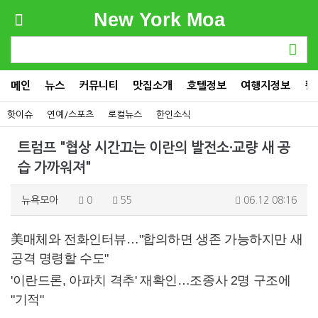
New York Moa
메인
뉴스
커뮤니티
맛집소개
호텔정보
여행지정보
컬
핫이슈
연예/스포츠
로컬뉴스
한인소식
트럼프 "협상 시간끄는 이란의 발전소·교량 새 공
습 가까워져"
뉴욕모아
0
55
06.12 08:16
美매체와 전화인터뷰…"합의하면 생존 가능하지만 새
공격 명령할 수도"
'이란드론, 아파치 격추' 재확인…조종사 2명 구조에
"기적"