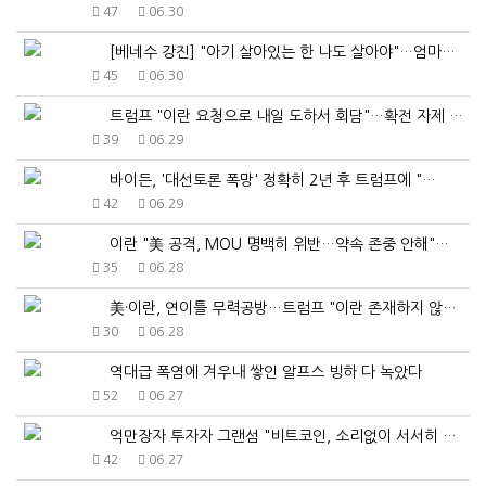
47
06.30
[베네수 강진] "아기 살아있는 한 나도 살아야"…엄마…
45
06.30
트럼프 "이란 요청으로 내일 도하서 회담"…확전 자제 …
39
06.29
바이든, '대선토론 폭망' 정확히 2년 후 트럼프에 "…
42
06.29
이란 "美 공격, MOU 명백히 위반…약속 존중 안해"…
35
06.28
美·이란, 연이틀 무력공방…트럼프 "이란 존재하지 않을…
30
06.28
역대급 폭염에 겨우내 쌓인 알프스 빙하 다 녹았다
52
06.27
억만장자 투자자 그랜섬 "비트코인, 소리없이 서서히 사…
42
06.27