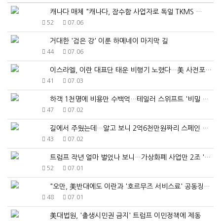
캐나다 매체 "캐나다, 잠수함 사업자로 독일 TKMS …
52
07.06
거대한 '검은 강' 이룬 하메네이 마지막 길
44
07.06
이스라엘, 이란 대표단 태운 비행기 노렸다…美 사전포착…
41
07.03
하객 1천명에 비용만 수백억…테일러 스위프트 '비밀 결…
47
07.02
길에서 주웠는데…알고 보니 2억6천만원짜리 스페인 거장…
43
07.02
트럼프 작년 얼마 벌었나 보니…가상화폐 사업만 2조 '…
52
07.01
"오만, 美반대에도 이란과 '호르무즈 서비스료' 공동징…
48
07.01
美대법원, '출생시민권 금지' 트럼프 이민정책에 제동