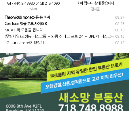
GT77HX I9-13980 64GB 2TB 4090
소파 팝니다 상태 좋습니다
Silver
감자골
Theory/club monaco 등 봄 바지
08.27
Cole haan 앵클 부츠 사이즈 8
08.23
MCAT 책 모음들 팝니다
08.18
(무빙세일)고성능 데스크톱 + 와콤 신티크 프로 24 + UPLIFT 데스크 + 기타 부속품 전부 팝니다
08.15
LG puricare 공기청정기
08.12