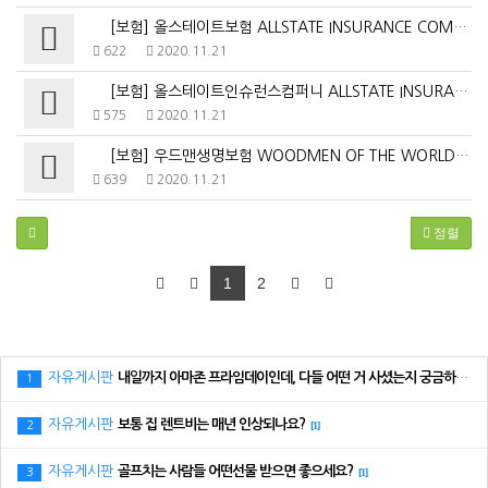
[보험] 올스테이트보험 ALLSTATE INSURANCE COM…
622
2020.11.21
[보험] 올스테이트인슈런스컴퍼니 ALLSTATE INSURANC…
575
2020.11.21
[보험] 우드맨생명보험 WOODMEN OF THE WORLD L…
639
2020.11.21
정렬
1
2
자유게시판
내일까지 아마존 프라임데이인데, 다들 어떤 거 사셨는지 궁금하네요.
1
자유게시판
보통 집 렌트비는 매년 인상되나요?
2
[1]
자유게시판
골프치는 사람들 어떤선물 받으면 좋으세요?
3
[1]