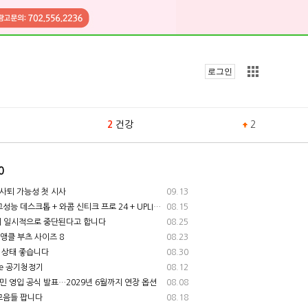
로그인
2
건강
2
포스트 검색
3
라이프
6
0
4
송금
4
사퇴 가능성 첫 시사
09.13
크톱 + 와콤 신티크 프로 24 + UPLIFT 데스크 + 기타 부속품 전부 팝니다
08.15
5
맨하탄
2
이 일시적으로 중단된다고 합니다
08.25
n 앵클 부츠 사이즈 8
08.23
6
성
4
 상태 좋습니다
08.30
are 공기청정기
08.12
7
ì•„í†
흥민 영입 공식 발표…2029년 6월까지 연장 옵션
08.08
모음들 팝니다
08.18