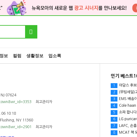
정보
컬럼
생활정보
업소록
인기 베스트1
아담스 후보
1
(무빙세일)고성능 데스
2
 NJ 07624
EMS 배송
3
town&wr_id=3353
최고관리자
Cole haa
4
소파 팝니다
5
.06 10:18
LG puric
6
lushing, NY 11360
LAFC, 손
7
town&wr_id=2901
최고관리자
MCAT 책 
8