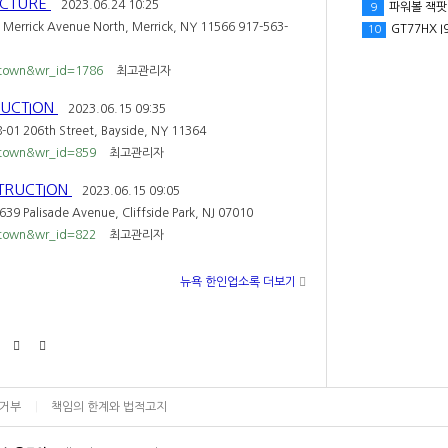
NCTURE
2023.06.24 10:25
파워볼 잭팟 
9
ck Avenue North, Merrick, NY 11566 917-563-
GT77HX I9
10
town&wr_id=1786
최고관리자
RUCTION
2023.06.15 09:35
206th Street, Bayside, NY 11364
town&wr_id=859
최고관리자
TRUCTION
2023.06.15 09:05
lisade Avenue, Cliffside Park, NJ 07010
town&wr_id=822
최고관리자
뉴욕 한인업소록 더보기
집거부
책임의 한계와 법적고지