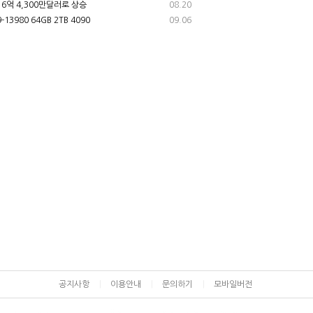
8
돌
7
6억 4,300만달러로 상승
08.20
-13980 64GB 2TB 4090
09.06
9
mevius82
10
리얼
5
1
보험
5
공지사항
이용안내
문의하기
모바일버전