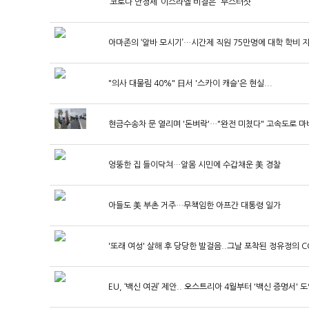
‘코로나 안정세’ 이스라엘 비결은 “부스터샷”
아마존의 ‘알바 모시기’…시간제 직원 75만명에 대학 학비 
"의사 대물림 40%" 日서 '스카이 캐슬'은 현실...
현금수송차 문 열리며 '돈벼락'…"완전 미쳤다" 고속도로 마
엉뚱한 집 들이닥쳐…알몸 시민에 수갑채운 美 경찰
아들도 美 부촌 거주…무책임한 아프간 대통령 일가
'또래 여성' 살해 후 당당한 발걸음..그날 포착된 정유정의 C
EU, ‘백신 여권’ 제안.. 오스트리아 4월부터 '백신 증명서' 