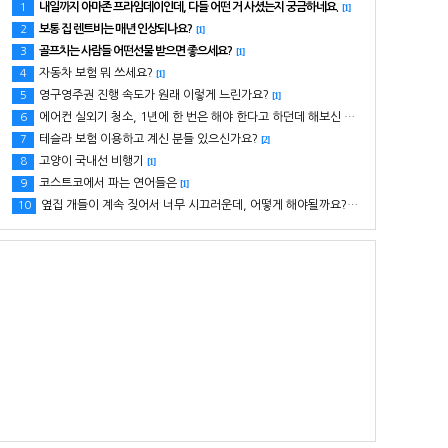
내일까지 아마존 프라임데이인데, 다들 어떤 거 사셨는지 궁금하네요.
1
[1]
보통 집 렌트비는 매년 인상되나요?
2
[1]
골프치는 사람들 어떤선물 받으면 좋으세요?
3
[1]
자동차 보험 뭐 쓰세요?
4
[1]
영구영주권 진행 속도가 원래 이렇게 느린가요?
5
[1]
에어컨 실외기 청소, 1년에 한 번은 해야 한다고 하던데 해보신 분 있으세요?
6
[1]
테슬라 보험 이용하고 계신 분들 있으신가요?
7
[2]
고양이 국내선 비행기
8
[1]
코스트코에서 파는 연어들은
9
[1]
옆집 개들이 계속 짖어서 너무 시끄러운데, 어떻게 해야될까요? ㅠㅠ
10
[1]