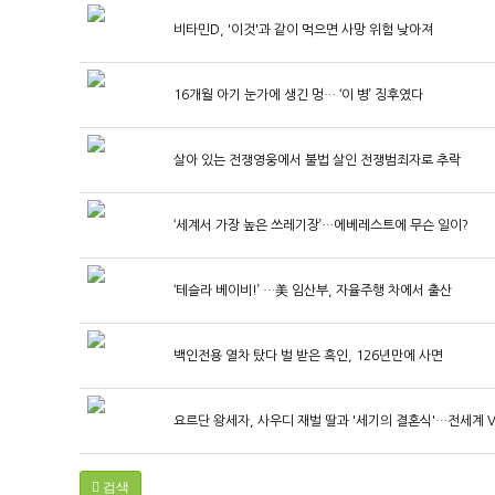
비타민D, '이것'과 같이 먹으면 사망 위험 낮아져
16개월 아기 눈가에 생긴 멍… ‘이 병’ 징후였다
살아 있는 전쟁영웅에서 불법 살인 전쟁범죄자로 추락
‘세계서 가장 높은 쓰레기장’…에베레스트에 무슨 일이?
‘테슬라 베이비!’ …美 임산부, 자율주행 차에서 출산
백인전용 열차 탔다 벌 받은 흑인, 126년만에 사면
요르단 왕세자, 사우디 재벌 딸과 '세기의 결혼식'…전세계 V
검색