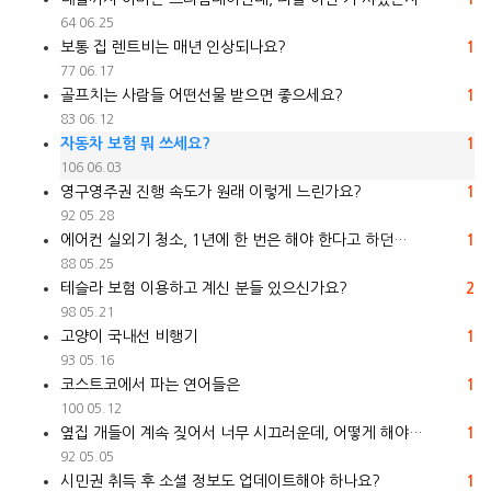
64
06.25
보통 집 렌트비는 매년 인상되나요?
1
77
06.17
골프치는 사람들 어떤선물 받으면 좋으세요?
1
83
06.12
자동차 보험 뭐 쓰세요?
1
106
06.03
영구영주권 진행 속도가 원래 이렇게 느린가요?
1
92
05.28
에어컨 실외기 청소, 1년에 한 번은 해야 한다고 하던…
1
88
05.25
테슬라 보험 이용하고 계신 분들 있으신가요?
2
98
05.21
고양이 국내선 비행기
1
93
05.16
코스트코에서 파는 연어들은
1
100
05.12
옆집 개들이 계속 짖어서 너무 시끄러운데, 어떻게 해야…
1
92
05.05
시민권 취득 후 소셜 정보도 업데이트해야 하나요?
1