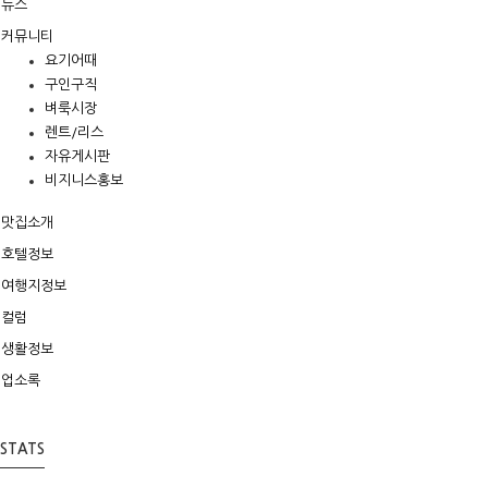
뉴스
커뮤니티
요기어때
구인구직
벼룩시장
렌트/리스
자유게시판
비지니스홍보
맛집소개
호텔정보
여행지정보
컬럼
생활정보
업소록
STATS