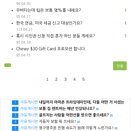
99
04.30
우버타는데 팁은 보통 몇%를 내세요?
1
95
04.27
한국 연금, 미국 세금 신고 대상인가요?
1
123
04.21
혹시 시민권 신청 직접 혼자 하신 분들 계세요?
1
93
04.18
Chewy $30 Gift Card 프로모션 합니다.
95
04.15
정렬
1
2
3
4
5
자유게시판
내일까지 아마존 프라임데이인데, 다들 어떤 거 사셨는지 궁금하네요.
1
자유게시판
보통 집 렌트비는 매년 인상되나요?
2
[1]
자유게시판
골프치는 사람들 어떤선물 받으면 좋으세요?
3
[1]
자유게시판
자동차 보험 뭐 쓰세요?
4
[1]
자유게시판
영구영주권 진행 속도가 원래 이렇게 느린가요?
5
[1]