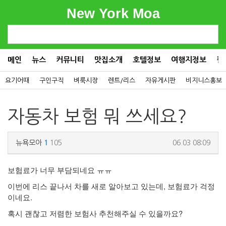
New York Moa
메인
뉴스
커뮤니티
맛집소개
호텔정보
여행지정보
컬
요기어때
구인구직
벼룩시장
렌트/리스
자유게시판
비지니스홍보
자동차 보험 뭐 쓰세요?
뉴욕모아
1
105
06.03 08:09
보험료가 너무 부담되네요 ㅠㅠ
이번에 리스 끝나서 차를 새로 알아보고 있는데, 보험료가 걱정
이네요.
혹시 괜찮고 저렴한 보험사 추천해주실 수 있을까요?